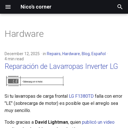
Nico's corner
I
n
Hardware
2026
Reparación de Lavarropas
3D printing
Klipper on a CNC Shield
Firmware Development
Large Language Models
Radiolab
i
Inverter LG
t
2025
Hardware
Prusa MK3
FreeCAD
Arch
Simulations
December 12, 2025
in
Repairs
,
Hardware
,
Blog
,
Español
4 min read
i
Reparación de Lavarropas Inverter LG
Linux
CNC Laser Cutting
VS Code
a
Science
Electronics
Debian
l
i
ImageJ
Si tu lavarropas de carga frontal
LG F1380TD
falla con error
z
"LE" (sobrecarga de motor) es posible que el arreglo sea
muy
sencillo.
i
Todo gracias a
David Lightman
, quien
publicó un video
n