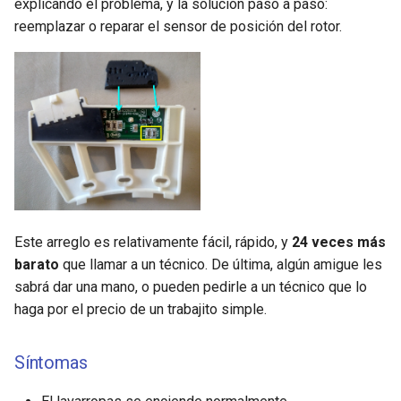
explicando el problema, y la solución paso a paso:
g
reemplazar o reparar el sensor de posición del rotor.
s
e
a
r
c
h
Este arreglo es relativamente fácil, rápido, y
24 veces más
barato
que llamar a un técnico. De última, algún amigue les
sabrá dar una mano, o pueden pedirle a un técnico que lo
haga por el precio de un trabajito simple.
Síntomas